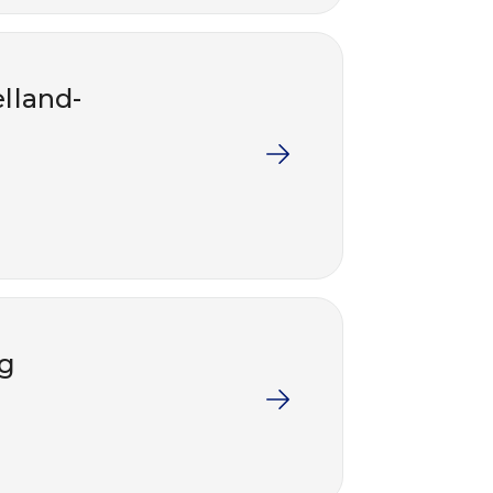
elland-
g