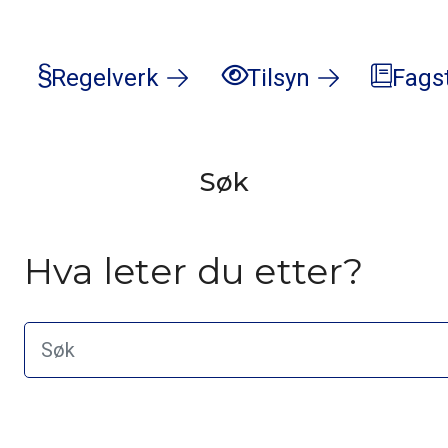
Regelverk
Tilsyn
Fags
Søk
Hva leter du etter?