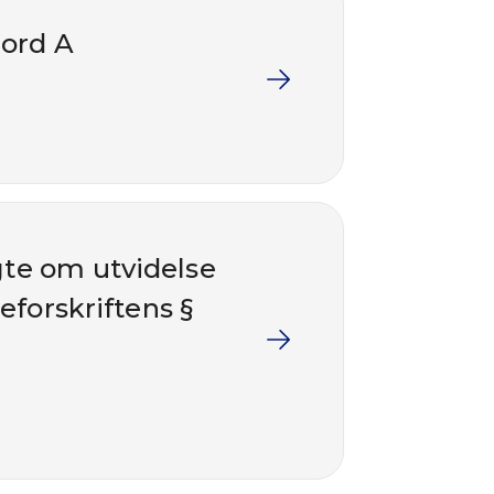
jord A
lgte om utvidelse
forskriftens §