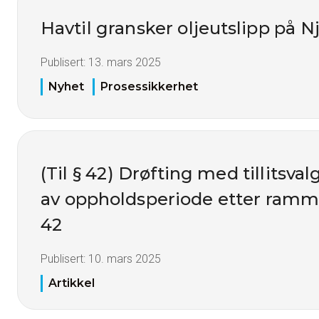
Havtil gransker oljeutslipp på N
Publisert:
13. mars 2025
Nyhet
Prosessikkerhet
(Til § 42) Drøfting med tillitsva
av oppholdsperiode etter ramme
42
Publisert:
10. mars 2025
Artikkel