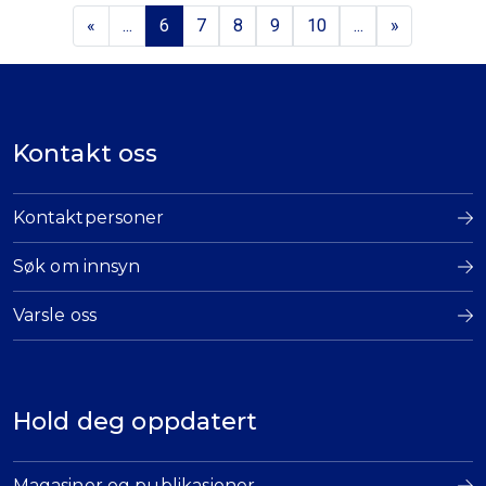
«
...
6
7
8
9
10
...
»
Kontakt oss
Kontaktpersoner
Søk om innsyn
Varsle oss
Hold deg oppdatert
Magasiner og publikasjoner