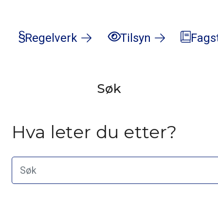
Regelverk
Tilsyn
Fags
Søk
Hva leter du etter?