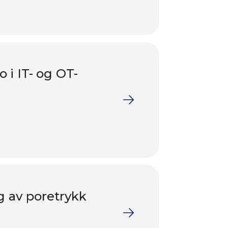
 i IT- og OT-
g av poretrykk