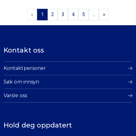
«
1
2
3
4
5
...
»
Kontakt oss
Kontaktpersoner
Søk om innsyn
Varsle oss
Hold deg oppdatert