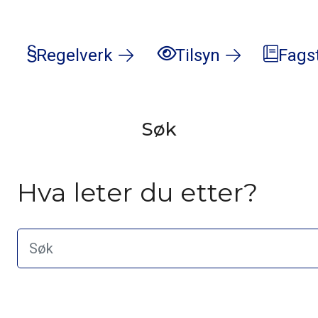
Regelverk
Tilsyn
Fags
Søk
Hva leter du etter?