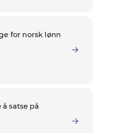
rge for norsk lønn
e å satse på