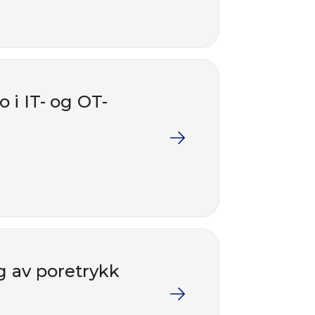
 i IT- og OT-
g av poretrykk