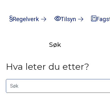
Regelverk
Tilsyn
Fags
Søk
Hva leter du etter?