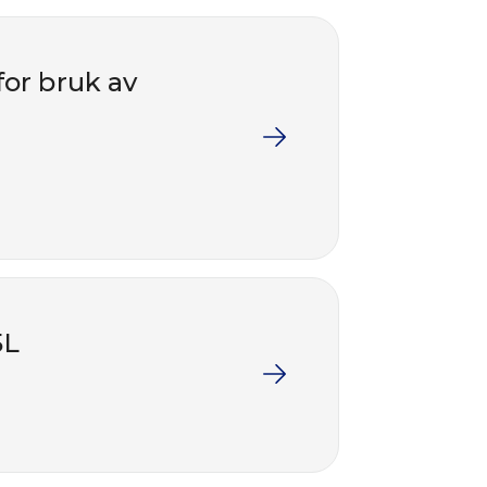
for bruk av
5L