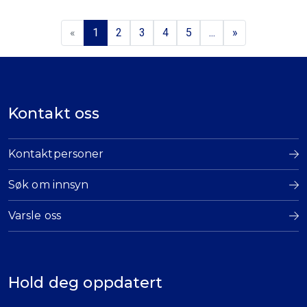
«
1
2
3
4
5
...
»
Kontakt oss
Kontaktpersoner
Søk om innsyn
Varsle oss
Hold deg oppdatert