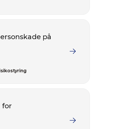
personskade på
isikostyring
 for