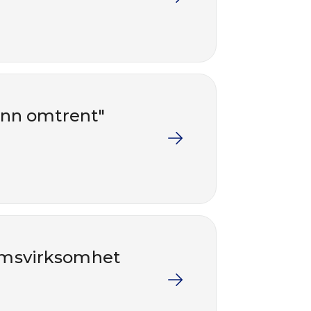
ånn omtrent"
eumsvirksomhet