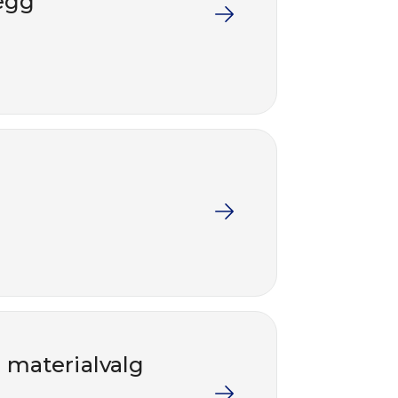
legg
 materialvalg