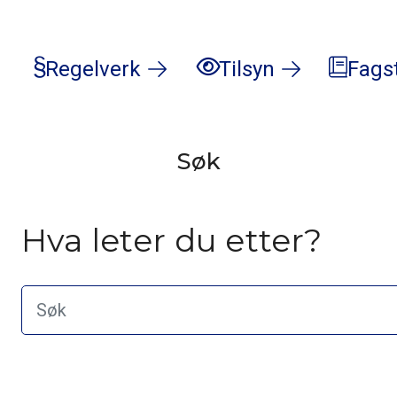
Regelverk
Tilsyn
Fags
Søk
Hva leter du etter?