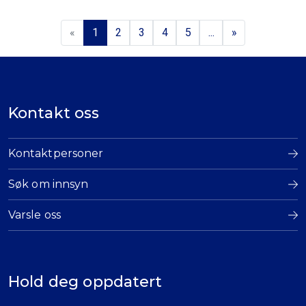
«
1
2
3
4
5
...
»
Kontakt oss
Kontaktpersoner
Søk om innsyn
Varsle oss
Hold deg oppdatert