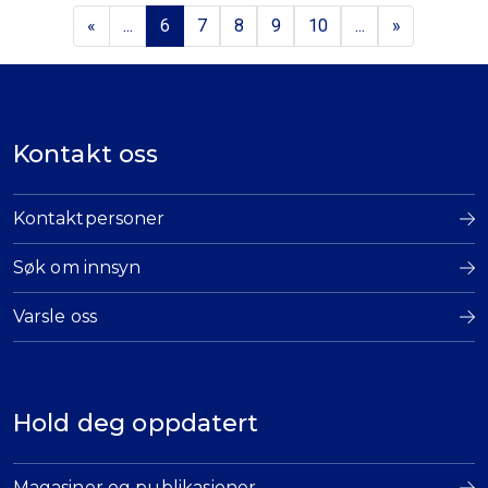
«
...
6
7
8
9
10
...
»
Kontakt oss
Kontaktpersoner
Søk om innsyn
Varsle oss
Hold deg oppdatert
Magasiner og publikasjoner