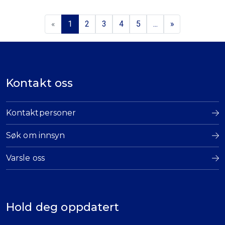
«
1
2
3
4
5
...
»
Kontakt oss
Kontaktpersoner
Søk om innsyn
Varsle oss
Hold deg oppdatert