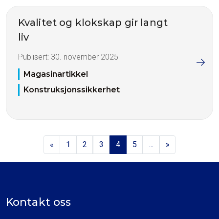
Kvalitet og klokskap gir langt
liv
Publisert:
30. november 2025
Magasinartikkel
Konstruksjonssikkerhet
«
1
2
3
4
5
...
»
Kontakt oss