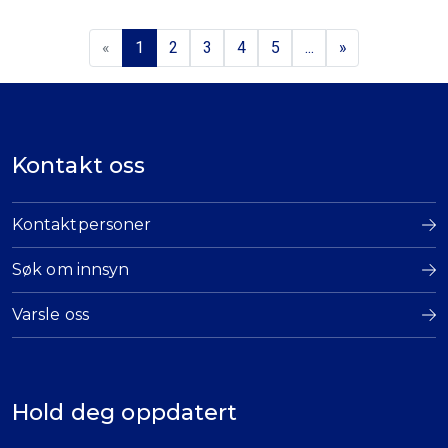
«
1
2
3
4
5
...
»
Kontakt oss
Kontaktpersoner
Søk om innsyn
Varsle oss
Hold deg oppdatert