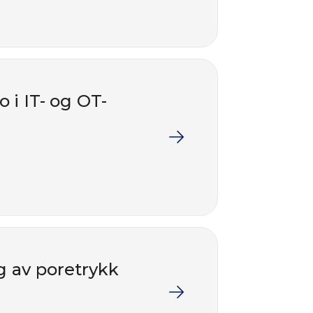
 i IT- og OT-
g av poretrykk