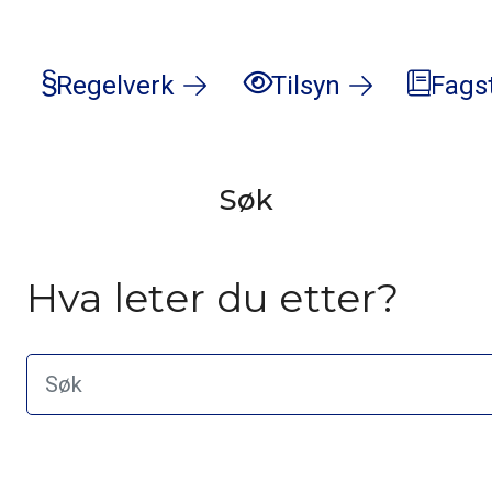
Regelverk
Tilsyn
Fags
Søk
Hva leter du etter?