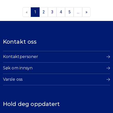
«
1
2
3
4
5
...
»
Kontakt oss
Kontaktpersoner
Søk om innsyn
Varsle oss
Hold deg oppdatert