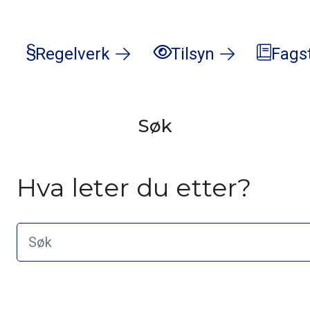
Regelverk
Tilsyn
Fags
Søk
Hva leter du etter?