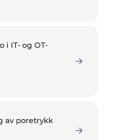
 i IT- og OT-
g av poretrykk