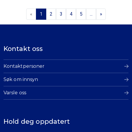
«
1
2
3
4
5
...
»
Kontakt oss
Kontaktpersoner
Søk om innsyn
Varsle oss
Hold deg oppdatert