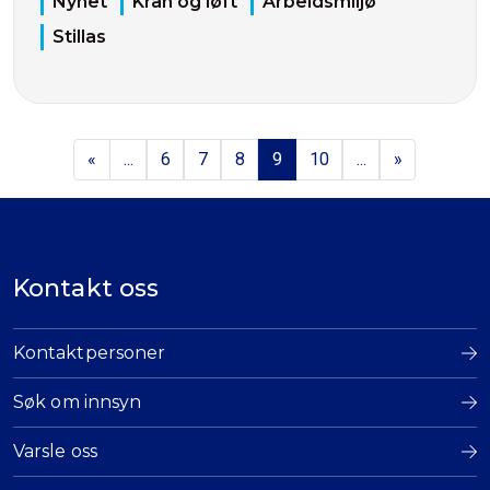
Nyhet
Kran og løft
Arbeidsmiljø
Stillas
«
...
6
7
8
9
10
...
»
Kontakt oss
Kontaktpersoner
Søk om innsyn
Varsle oss