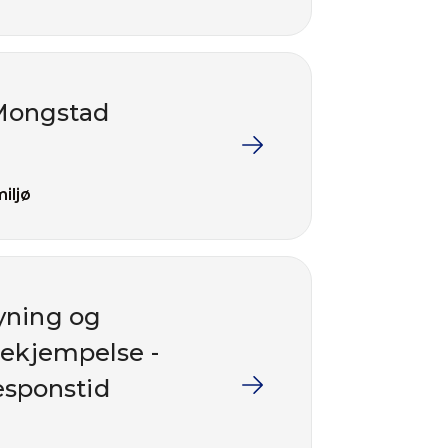
 Mongstad
iljø
yning og
bekjempelse -
esponstid