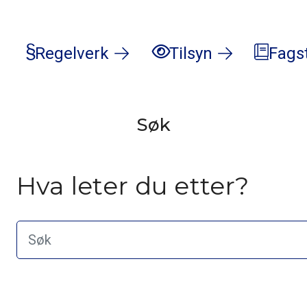
Regelverk
Tilsyn
Fags
Søk
Hva leter du etter?