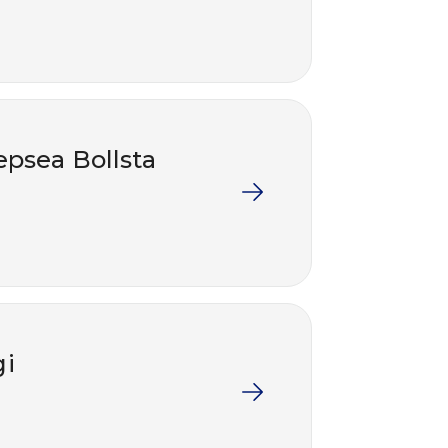
epsea Bollsta
gi