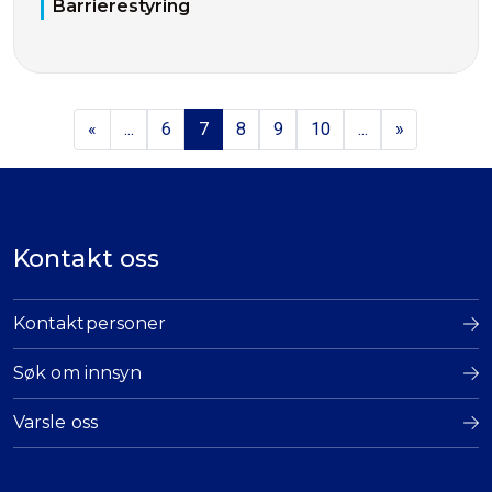
Barrierestyring
«
...
6
7
8
9
10
...
»
Kontakt oss
Kontaktpersoner
Søk om innsyn
Varsle oss