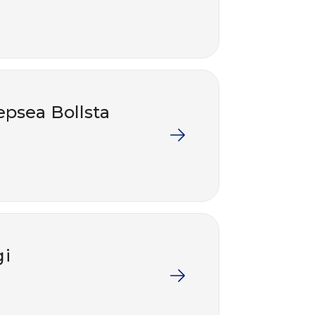
epsea Bollsta
gi