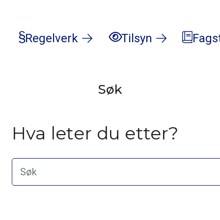
Regelverk
Tilsyn
Fags
Søk
Hva leter du etter?