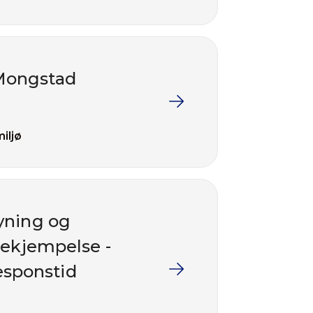
 Mongstad
iljø
yning og
bekjempelse -
esponstid